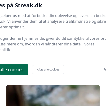
es på Streak.dk
jælper os med at forbedre din oplevelse og levere en bedre
.dk. Vi anvender dem til at analysere trafikmønstre og sikre
gerer optimalt.
uger denne hjemmeside, giver du dit samtykke til vores br
Læs mere om, hvordan vi håndterer dine data, i vores
politik.
Social media takeover: Sådan
planlægger du en succesfuld takeover
 alle cookies
Afvis alle cookies
Pr
Læs mere