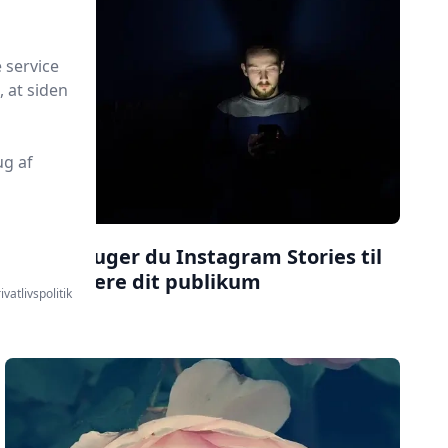
 service
, at siden
ug af
Sådan bruger du Instagram Stories til
at engagere dit publikum
ivatlivspolitik
Læs mere