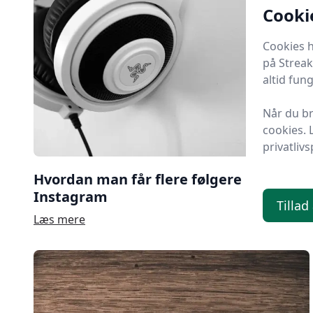
Cooki
Cookies h
på Streak
altid fun
Når du br
cookies. 
privatlivs
Hvordan man får flere følgere på
Instagram
Tillad
Læs mere