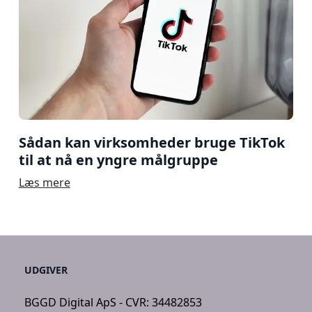
Sådan kan virksomheder bruge TikTok
til at nå en yngre målgruppe
Læs mere
UDGIVER
BGGD Digital ApS - CVR: 34482853